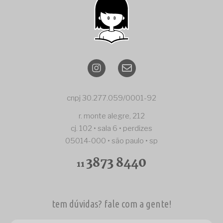
cnpj 30.277.059/0001-92
r. monte alegre, 212
cj. 102 • sala 6 • perdizes
05014-000 • são paulo • sp
3873 8440
11
tem dúvidas? fale com a gente!