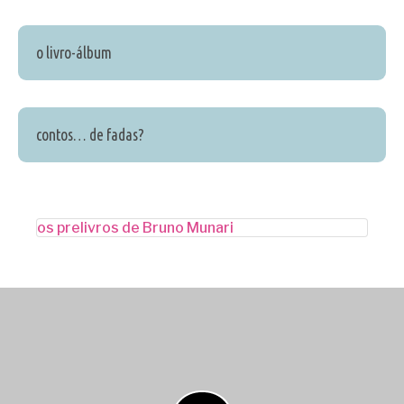
o livro-álbum
contos… de fadas?
os prelivros de Bruno Munari