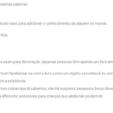
ssimas palavras.
em todo caso para adicionar o conhecimento de alguém no mundo.
tida.
s usam para decoração. algumas pessoas têm apenas um livro em ca
a bom familiarizar-se com o livro como um objeto, reconhecê-lo c
em a existência.
os coisas que já sabemos, não há surpresa. pequenos livros devem
 diferente, acessíveis para crianças que ainda não podem ler.