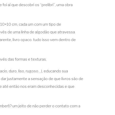
foi aí que descobri os “prelibri”, uma obra
e 10×10 cm, cada um com um tipo de
avés de uma linha de algodão que atravessa
parente, livro opaco. tudo isso vem dentro de
avés das formas e texturas.
cio, duro, liso, rugoso…), educando sua
m dar justamente a sensação de que livros são de
que até então nos eram desconhecidas e que
mber!)? um jeito de não perder o contato com a