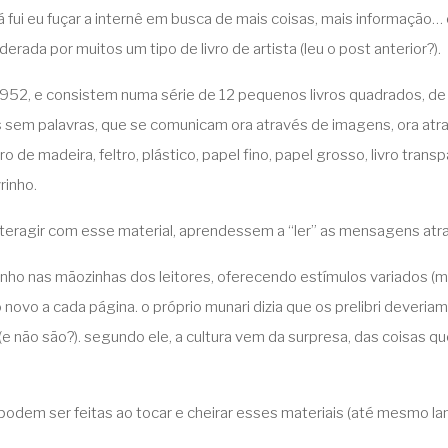
fui eu fuçar a internê em busca de mais coisas, mais informação… e 
erada por muitos um tipo de livro de artista (leu o post anterior?).
 1952, e consistem numa série de 12 pequenos livros quadrados, d
 sem palavras, que se comunicam ora através de imagens, ora atr
de madeira, feltro, plástico, papel fino, papel grosso, livro trans
rinho.
 interagir com esse material, aprendessem a “ler” as mensagens atr
inho nas mãozinhas dos leitores, oferecendo estímulos variados (ma
ovo a cada página. o próprio munari dizia que os prelibri deveria
(e não são?). segundo ele, a cultura vem da surpresa, das coisas 
podem ser feitas ao tocar e cheirar esses materiais (até mesmo la