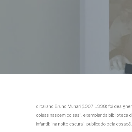
o italiano Bruno Munari (1907-1998) foi designer, a
coisas nascem coisas”, exemplar da biblioteca d
infantil: “na noite escura”, publicado pela cosac&