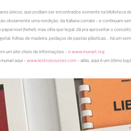
lares únicos, que podiam ser encontrados somente na biblioteca de 
ão obviamente uma reedição, da italiana corraini – e continuam 
pai noel (hehe!), mas olha que legal: dá pra aproveitar o conceito 
vegetal, folhas de madeira, pedaços de pastas plásticas… há um sem
tem um site cheio de informações – o
www.munart.org
munari aqui –
www.lestroisourses.com
– aliás, aqui é um ótimo luga