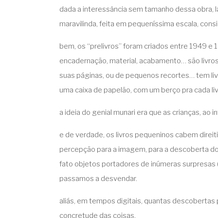
dada a interessância sem tamanho dessa obra, lá 
maravilinda, feita em pequeníssima escala, consid
bem, os “prelivros” foram criados entre 1949 e
encadernação, material, acabamento… são livros
suas páginas, ou de pequenos recortes… tem livro 
uma caixa de papelão, com um berço pra cada liv
a ideia do genial munari era que as crianças, ao
e de verdade, os livros pequeninos cabem direit
percepção para a imagem, para a descoberta do n
fato objetos portadores de inúmeras surpresas 
passamos a desvendar.
aliás, em tempos digitais, quantas descobertas 
concretude das coisas.