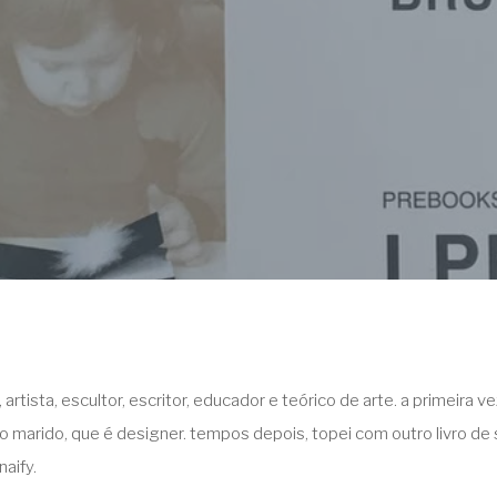
rtista, escultor, escritor, educador e teórico de arte. a primeira vez
o marido, que é designer. tempos depois, topei com outro livro de 
naify.